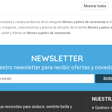
Mostrar todos
 compara y compra productos de la categoría
Monos y petos de ceremonia
al m
, imágenes, características y precios de artículos de la familia
Monos y petos 
outlet y ofertas en
Monos y petos de ceremonia
.
NEWSLETTER
estro newsletter para recibir ofertas y noved
SUS
NUESTR
necesitas para seducir, sentirte bella y
Quiénes