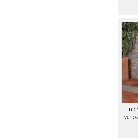
mon
vario