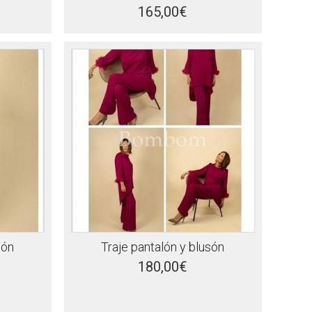
165,00€
són
Traje pantalón y blusón
180,00€