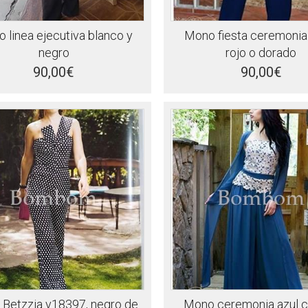
 linea ejecutiva blanco y
Mono fiesta ceremonia
negro
rojo o dorado
90,00€
90,00€
Betzzia v18397, negro de
Mono ceremonia azul 