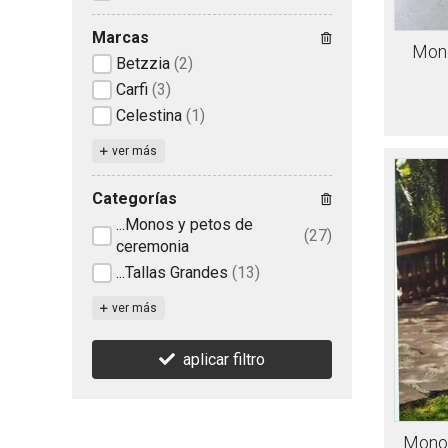
Marcas
Mono
Betzzia
(2)
Carfi
(3)
Celestina
(1)
ver más
Categorías
...Monos y petos de
(27)
ceremonia
...Tallas Grandes
(13)
ver más
aplicar filtro
Mono 