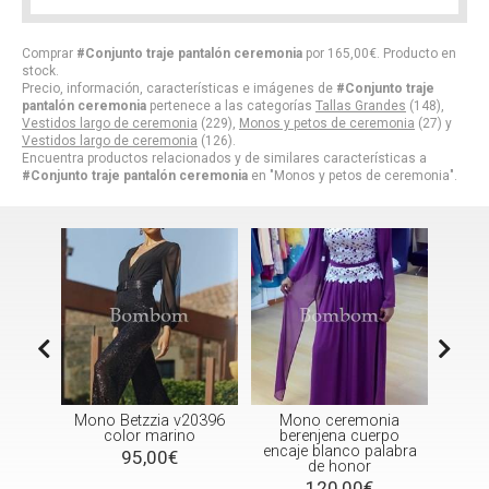
Comprar
#Conjunto traje pantalón ceremonia
por
165,00
€
. Producto en
stock.
Precio, información, características e imágenes de
#Conjunto traje
pantalón ceremonia
pertenece a las categorías
Tallas Grandes
(148),
Vestidos largo de ceremonia
(229),
Monos y petos de ceremonia
(27) y
Vestidos largo de ceremonia
(126).
Encuentra productos relacionados y de similares características a
#Conjunto traje pantalón ceremonia
en "Monos y petos de ceremonia".
con
Mono Betzzia v20396
Mono ceremonia
color marino
berenjena cuerpo
(dis
encaje blanco palabra
col
95,00€
de honor
hast
120,00€