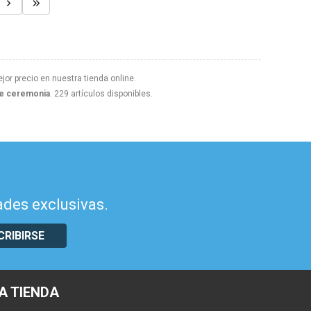
jor precio en nuestra tienda online.
de ceremonia
. 229 artículos disponibles.
ades exclusivas.
CRIBIRSE
A TIENDA