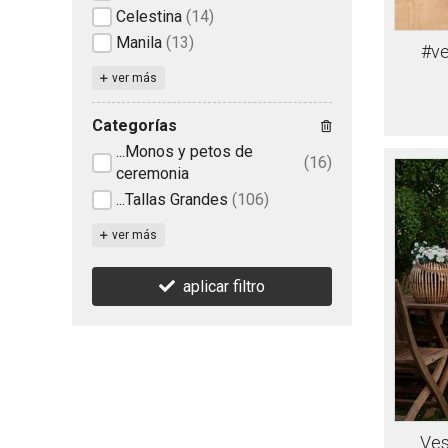
Celestina
(14)
Manila
(13)
#ve
ver más
Categorías
...Monos y petos de
(16)
ceremonia
...Tallas Grandes
(106)
ver más
aplicar filtro
Ves