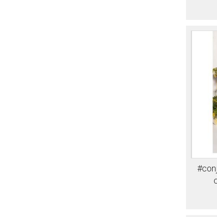
#conj