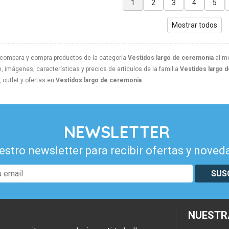
1
2
3
4
5
Mostrar todos
 compara y compra productos de la categoría
Vestidos largo de ceremonia
al me
, imágenes, características y precios de artículos de la familia
Vestidos largo 
outlet y ofertas en
Vestidos largo de ceremonia
.
NEWSLETTER
estro newsletter para recibir ofertas y noved
SUS
NUESTR