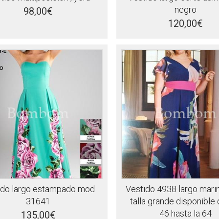
negro
98,00€
120,00€
ido largo estampado mod
Vestido 4938 largo marin
31641
talla grande disponible
46 hasta la 64
135,00€