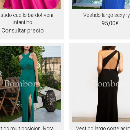
stido cuello bardot veni
Vestido largo sexy l
infantino
95,00€
Consultar precio
tido multiposicion ,lycra
Vestido largo corte asi