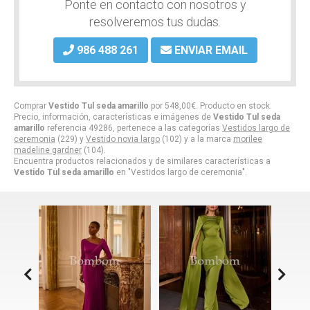
Ponte en contacto con nosotros y
resolveremos tus dudas.
986 488 261
ENVIAR EMAIL
Comprar
Vestido Tul seda amarillo
por
548,00
€
. Producto en stock.
Precio, información, características e imágenes de
Vestido Tul seda
amarillo
referencia 49286, pertenece a las categorías
Vestidos largo de
ceremonia
(229) y
Vestido novia largo
(102) y a la marca
morilee
madeline gardner
(104).
Encuentra productos relacionados y de similares características a
Vestido Tul seda amarillo
en "Vestidos largo de ceremonia".