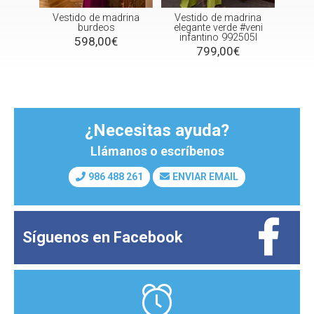
no
Vestido de madrina
Vestido de madrina
Vest
ntes
burdeos
elegante verde #veni
gris
infantino 992505l
598,00€
799,00€
¿Necesitas ayuda?
Llámanos o escríbenos
986 488 261
ENVIAR EMAIL
Síguenos en
Facebook