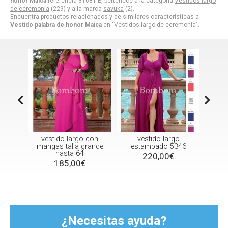
honor Maica
referencia 31681-E, pertenece a la categoría
Vestidos largo
de ceremonia
(229) y a la marca
savuka
(2).
Encuentra productos relacionados y de similares características a
Vestido palabra de honor Maica
en "Vestidos largo de ceremonia".
do largo con
vestido largo
Vestido madrina Rose
 talla grande
estampado 5346
445,00€
hasta 64
220,00€
85,00€
¿Necesitas ayuda?