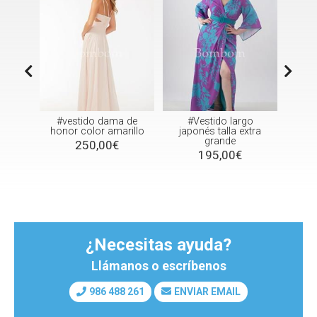
ido
#vestido dama de
#Vestido largo
Ves
e
honor color amarillo
japonés talla extra
grande
250,00€
onia
195,00€
¿Necesitas ayuda?
Llámanos o escríbenos
986 488 261
ENVIAR EMAIL