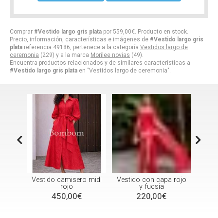
Comprar
#Vestido largo gris plata
por
559,00
€
. Producto en stock.
Precio, información, características e imágenes de
#Vestido largo gris
plata
referencia 49186, pertenece a la categoría
Vestidos largo de
ceremonia
(229) y a la marca
Morilee novias
(49).
Encuentra productos relacionados y de similares características a
#Vestido largo gris plata
en "Vestidos largo de ceremonia".
rde
Vestido camisero midi
Vestido con capa rojo
Vest
a
rojo
y fucsia
450,00€
220,00€