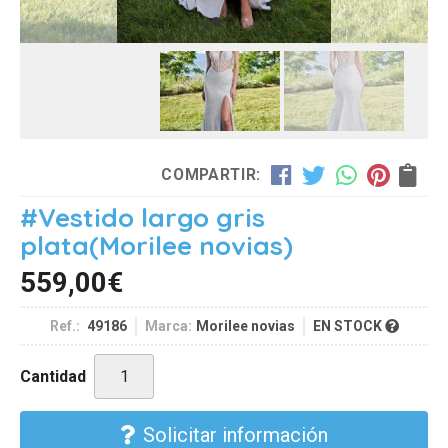
COMPARTIR:
#Vestido largo gris
plata
(Morilee novias)
559,00
€
Ref.:
49186
Marca:
Morilee novias
EN STOCK
Cantidad
Solicitar información