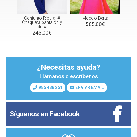
 de
Conjunto Ribera ,#
Modelo Berta
Ves
la
Chaqueta pantalón y
cos
585,00€
blusa
245,00€
¿Necesitas ayuda?
Llámanos o escríbenos
986 488 261
ENVIAR EMAIL
Síguenos en
Facebook