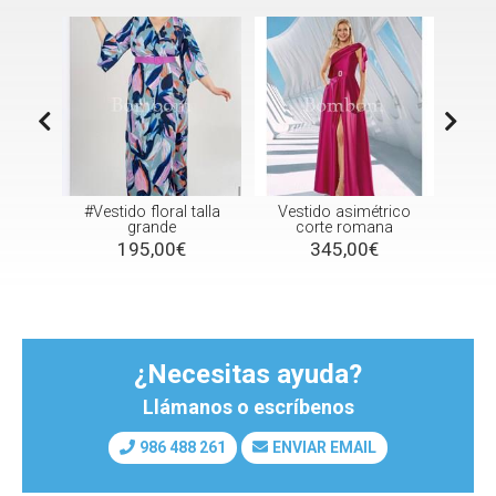
#Vestido floral talla
Vestido asimétrico
Vestido Paulina
grande
corte romana
naranja o f
195,00€
345,00€
420,00
¿Necesitas ayuda?
Llámanos o escríbenos
986 488 261
ENVIAR EMAIL