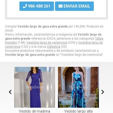
986 488 261
ENVIAR EMAIL
Comprar
Vestido largo de gasa extra grande
por
145,00
€
. Producto en
stock.
Precio, información, características e imágenes de
Vestido largo de
gasa extra grande
referencia 32024, pertenece a las categorías
Tallas
Grandes
(148),
Vestidos largo de ceremonia
(229) y
Vestidos largo de
ceremonia
(126) y a la marca
Celestina
(20).
Encuentra productos relacionados y de similares características a
Vestido largo de gasa extra grande
en "Vestidos largo de ceremonia".
 madrina
Vestido largo alta
vestido largo sonia