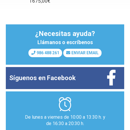
1675,00€
¿Necesitas ayuda?
Llámanos o escríbenos
986 488 261
ENVIAR EMAIL
Síguenos en
Facebook
De lunes a viernes de 10:00 a 13:30 h. y
de 16:30 a 20:30 h.