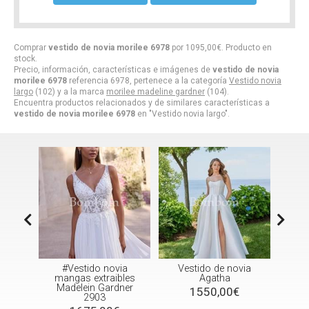
Comprar
vestido de novia morilee 6978
por
1095,00
€
. Producto en
stock.
Precio, información, características e imágenes de
vestido de novia
morilee 6978
referencia 6978, pertenece a la categoría
Vestido novia
largo
(102) y a la marca
morilee madeline gardner
(104).
Encuentra productos relacionados y de similares características a
vestido de novia morilee 6978
en "Vestido novia largo".
via
#Vestido novia
Vestido de novia
Vesti
ntino
mangas extraibles
Agatha
sir
Madelein Gardner
1550,00€
2903