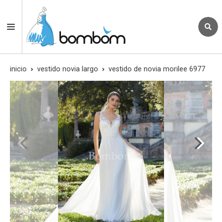
inicio
vestido novia largo
vestido de novia morilee 6977