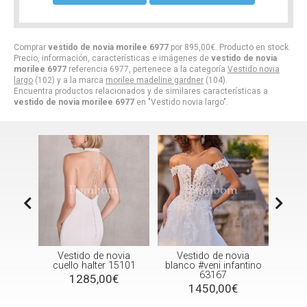
Comprar
vestido de novia morilee 6977
por
895,00
€
. Producto en stock.
Precio, información, características e imágenes de
vestido de novia
morilee 6977
referencia 6977, pertenece a la categoría
Vestido novia
largo
(102) y a la marca
morilee madeline gardner
(104).
Encuentra productos relacionados y de similares características a
vestido de novia morilee 6977
en "Vestido novia largo".
liso
Vestido de novia
Vestido de novia
Vesti
 y
cuello halter 15101
blanco #veni infantino
ierta
63167
1285,00€
1450,00€