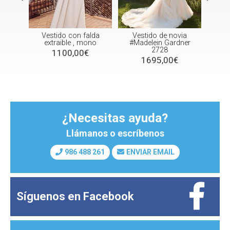
Vestido con falda
Vestido de novia
Vestido 
extraible , mono
#Madelein Gardner
blanco ma
2728
1100,00€
1100
1695,00€
¿Necesitas ayuda?
Llámanos o escríbenos
986 488 261
ENVIAR EMAIL
Síguenos en
Facebook