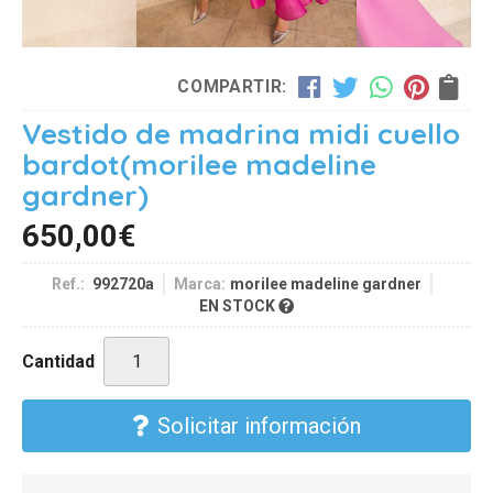
COMPARTIR:
Vestido de madrina midi cuello
bardot
(morilee madeline
gardner)
650,00
€
Ref.:
992720a
Marca:
morilee madeline gardner
EN STOCK
Cantidad
Solicitar información