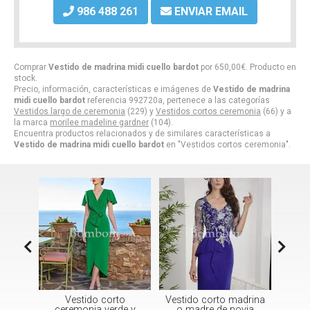
986 488 261
ENVIAR EMAIL
Comprar
Vestido de madrina midi cuello bardot
por
650,00
€
. Producto en
stock.
Precio, información, características e imágenes de
Vestido de madrina
midi cuello bardot
referencia 992720a, pertenece a las categorías
Vestidos largo de ceremonia
(229) y
Vestidos cortos ceremonia
(66) y a
la marca
morilee madeline gardner
(104).
Encuentra productos relacionados y de similares características a
Vestido de madrina midi cuello bardot
en "Vestidos cortos ceremonia".
tido
Vestido corto
Vestido corto madrina
ves
rde o
ceremonia verde y
o madre de novia
jim