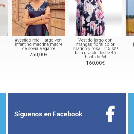
a
#vestido midi , largo veni
Vestido largo con
infantino madrina madre
mangas floral color
de novia elegante
marino y rosa , rf 5009
talla grande desde 46
750,00€
hasta la 64
160,00€
Síguenos en
Facebook