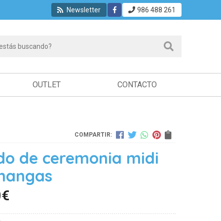
Newsletter
986 488 261
OUTLET
CONTACTO
COMPARTIR:
do de ceremonia midi
mangas
0
€