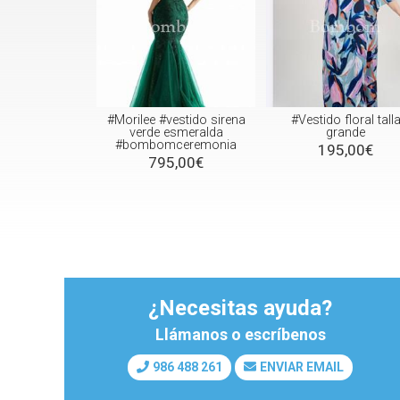
#Morilee #vestido sirena
#Vestido floral tall
verde esmeralda
grande
#bombomceremonia
195,00€
795,00€
¿Necesitas ayuda?
Llámanos o escríbenos
986 488 261
ENVIAR EMAIL