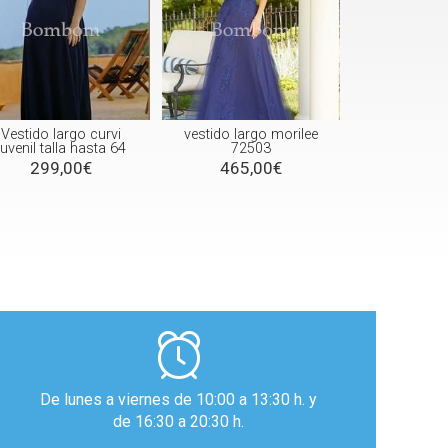
Vestido largo curvi
vestido largo morilee
juvenil talla hasta 64
72503
299,00€
465,00€
De lunes a viernes de 10:00 a 13:30 h. y
de 16:30 a 20:30 h.