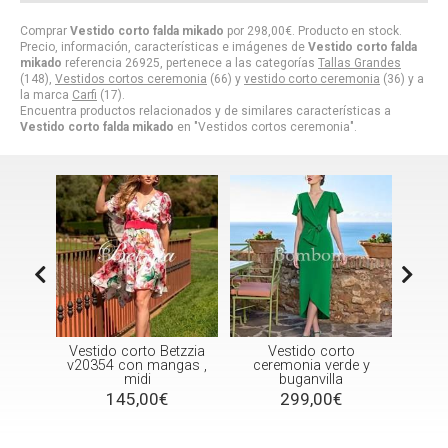
Comprar
Vestido corto falda mikado
por
298,00
€
. Producto en stock.
Precio, información, características e imágenes de
Vestido corto falda
mikado
referencia 26925, pertenece a las categorías
Tallas Grandes
(148),
Vestidos cortos ceremonia
(66) y
vestido corto ceremonia
(36) y a
la marca
Carfi
(17).
Encuentra productos relacionados y de similares características a
Vestido corto falda mikado
en "Vestidos cortos ceremonia".
o Betzzia
Vestido corto
Vestido corto floral
mangas ,
ceremonia verde y
con mangas v19412
i
buganvilla
Betzzia
00€
299,00€
95,00€