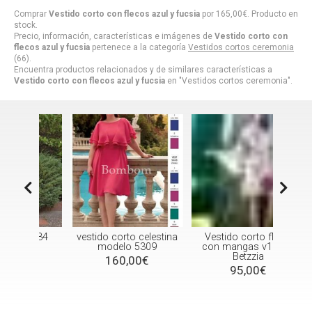
Comprar
Vestido corto con flecos azul y fucsia
por
165,00
€
. Producto en
stock.
Precio, información, características e imágenes de
Vestido corto con
flecos azul y fucsia
pertenece a la categoría
Vestidos cortos ceremonia
(66).
Encuentra productos relacionados y de similares características a
Vestido corto con flecos azul y fucsia
en "Vestidos cortos ceremonia".
5234
vestido corto celestina
Vestido corto floral
Ves
s
modelo 5309
con mangas v19412
Betzzia
160,00€
95,00€