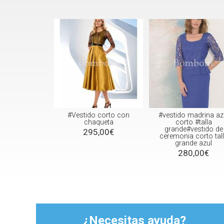
#Vestido corto con
#vestido madrina az
chaqueta
corto #talla
grande#vestido de
295,00€
ceremonia corto tal
grande azul
280,00€
¿Necesitas ayuda?