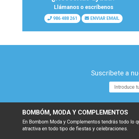
Llámanos o escríbenos
986 488 261
ENVIAR EMAIL
Suscríbete a nu
BOMBÓM, MODA Y COMPLEMENTOS
En Bombom Moda y Complementos tendrás todo lo que 
atractiva en todo tipo de fiestas y celebraciones.