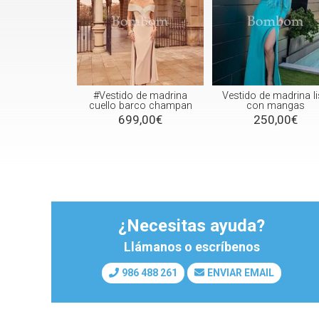
#Vestido de madrina
Vestido de madrina l
cuello barco champan
con mangas
699,00€
250,00€
¿Necesitas ayuda?
Llámanos o escríbenos
986 488 261
ENVIAR EMAIL