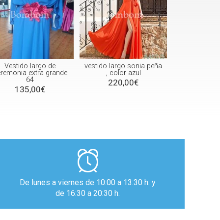
Vestido largo de
vestido largo sonia peña
remonia extra grande
, color azul
64
220,00€
135,00€
De lunes a viernes de 10:00 a 13:30 h. y
de 16:30 a 20:30 h.