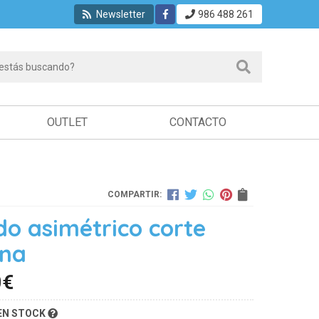
Newsletter
986 488 261
OUTLET
CONTACTO
COMPARTIR:
do asimétrico corte
na
0
€
EN STOCK