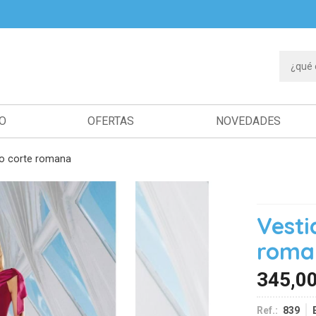
IO
OFERTAS
NOVEDADES
co corte romana
Vesti
roma
345,0
Ref.:
839