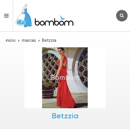
inicio
marcas
Betzzia
Betzzia